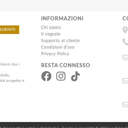
INFORMAZIONI
C
Chi siamo
SCRIVITI
Il negozio
Supporto al cliente
Condizioni d'uso
Privacy Policy
clienti che i
RESTA CONNESSO
ivendo.
 del progetto è
ht dei rispettivi autori e distributori. Il resto è copyright © 2026 La Pulce