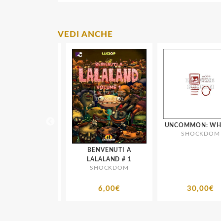
VEDI ANCHE
UNCOMMON: WHEE
SHOCKDOM
ERA GIALLA
BENVENUTI A
VOLUME # 2
LALALAND # 1
HOCKDOM
SHOCKDOM
10,00€
6,00€
30,00€