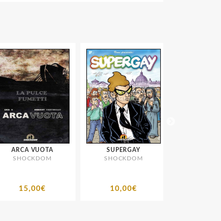
ARCA VUOTA
SUPERGAY
MASCHERA GIALL
SHOCKDOM
SHOCKDOM
FAT PROBL
SHOCKD
15,00€
10,00€
3,00€