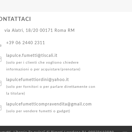
ONTATTACI
via Alatri, 18/20 00171 Roma RM
+39 06 2440 2311
lapulce.fumetti@tiscali.it
(solo per i clienti che vogliono chiedere
informazioni o per acquistare/prenotare)
lapulcefumettiordini@yahoo.it
(solo per fornitori o per parlare direttamente con
la titolare)
lapulcefumetticompravendita@gmail.com
(solo per vendere fumetti o gadget)
 Fumetti. Libreria “la pulce” di Pironti Loredana P.I. 09923610589