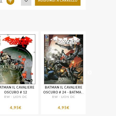
+
AGGIUNGI A CARRELLO
MAN IL CAVALIERE
BATMAN IL CAVALIERE
BATMAN IL CAV
OSCURO # 12
OSCURO # 24 - BATMAN
OSCURO # 30 - BATMAN
RW - LION DC
RW - LION DC
RW - LION 
ETERNAL 4
ETERNAL 
4,95€
4,95€
4,95€