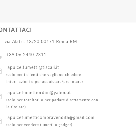
ONTATTACI
via Alatri, 18/20 00171 Roma RM
+39 06 2440 2311
lapulce.fumetti@tiscali.it
(solo per i clienti che vogliono chiedere
informazioni o per acquistare/prenotare)
lapulcefumettiordini@yahoo.it
(solo per fornitori o per parlare direttamente con
la titolare)
lapulcefumetticompravendita@gmail.com
(solo per vendere fumetti o gadget)