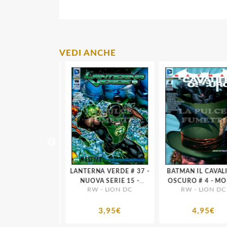
VEDI ANCHE
VERDE # 36 -
LANTERNA VERDE # 37 -
BATMAN IL CAVALIE
A SERIE 14
NUOVA SERIE 15 -
OSCURO # 4 - MORTE
- LION DC
RW - LION DC
RW - LION DC
NASCITA DEL TERZO
DELLA FAMIGLIA
ESERCITO
3,95€
3,95€
4,95€