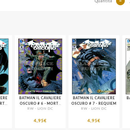
-
Quantità
RE
BATMAN IL CAVALIERE
BATMAN IL CAVALIERE
BAT
OSCURO # 6 - MORTE
OSCURO # 7 - REQUIEM
RW - LION DC
RW - LION DC
DELLA FAMIGLIA
4,95€
4,95€