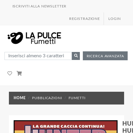
ISCRIVITI ALLA NEWSLETTER
REGISTRAZIONE
LOGIN
RICERCA AVANZATA
HOME
PUBBLICAZIONI
FUMETTI
HU
HU