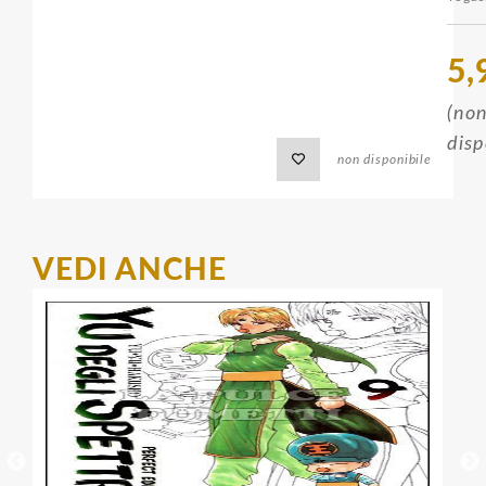
5,
(no
disp
non disponibile
VEDI ANCHE