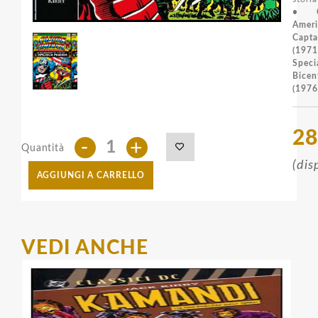
• Co
Amer
Capt
(1971
Speci
Bice
(1976
28
-
+
Quantità
(dis
AGGIUNGI A CARRELLO
VEDI ANCHE