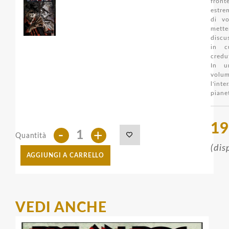
fron
estre
di vo
me
discu
in c
credu
In u
volu
l'int
piane
19
-
+
Quantità
(dis
AGGIUNGI A CARRELLO
VEDI ANCHE