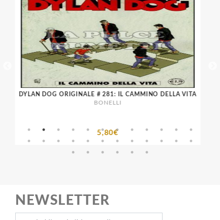
DYLAN DOG ORIGINALE # 281: IL CAMMINO DELLA VITA
DYL
BONELLI
5,80€
NEWSLETTER