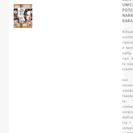
UNI
POTE
NAR
RARA
Rits
scrit
riesce
è tor
nella
con i
la su
trasf
Lui
inc
assid
Naoko
le "
sve
sorpr
dall'a
tra i
se