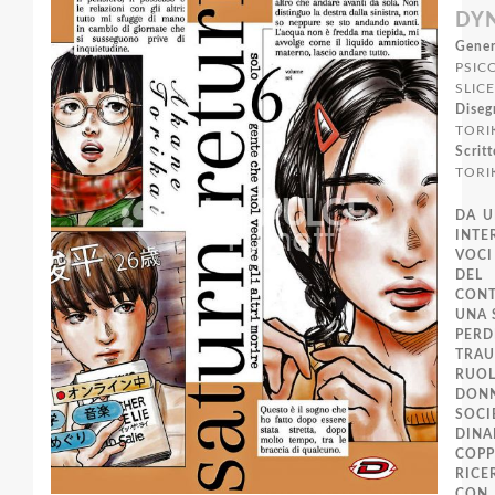
DY
Gener
PSIC
SLICE
Diseg
TORI
Scritt
TORI
DA U
INTE
VOC
DE
CON
UNA 
PER
TRA
RUO
DON
SOC
DIN
COP
RICER
CON