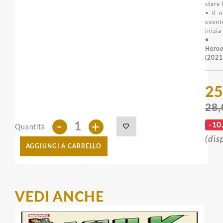
stare 
• Il 
even
inizia
• C
Hero
(2021
25
28,
-
+
-10
Quantità
(dis
AGGIUNGI A CARRELLO
VEDI ANCHE