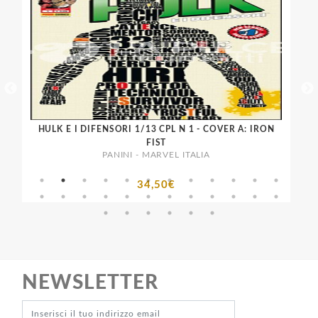
NGE
HULK E I DIFENSORI 1/13 CPL N 1 - COVER A: IRON
OR
FIST
PANINI - MARVEL ITALIA
34,50€
NEWSLETTER