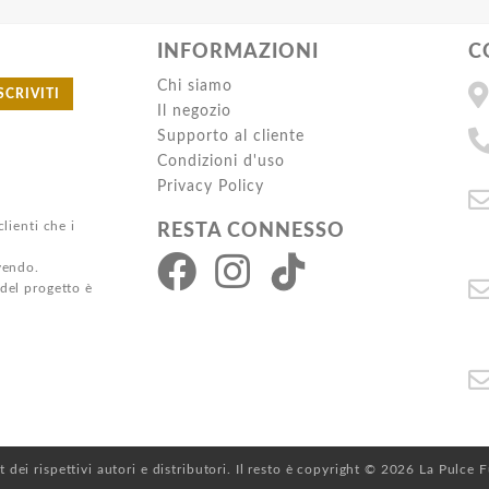
INFORMAZIONI
C
Chi siamo
SCRIVITI
Il negozio
Supporto al cliente
Condizioni d'uso
Privacy Policy
clienti che i
RESTA CONNESSO
ivendo.
 del progetto è
ht dei rispettivi autori e distributori. Il resto è copyright © 2026 La Pulce