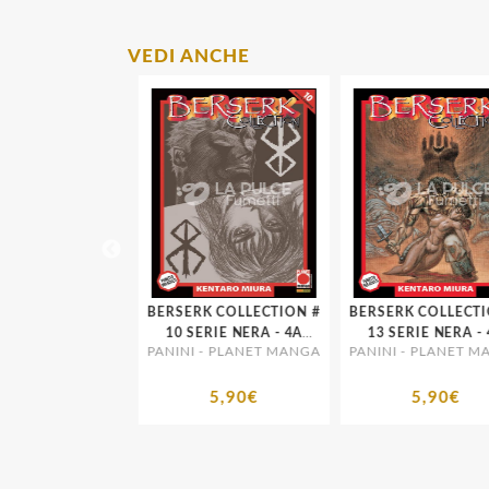
VEDI ANCHE
 COLLECTION #
BERSERK COLLECTION #
BERSERK COLLECTIO
IE NERA - 1A
10 SERIE NERA - 4A
13 SERIE NERA - 4
- PLANET MANGA
PANINI - PLANET MANGA
PANINI - PLANET MA
ISTAMPA
RISTAMPA
RISTAMPA
5,90€
5,90€
5,90€