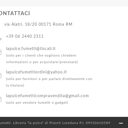
ONTATTACI
via Alatri, 18/20 00171 Roma RM
+39 06 2440 2311
lapulce.fumetti@tiscali.it
(solo per i clienti che vogliono chiedere
informazioni o per acquistare/prenotare)
lapulcefumettiordini@yahoo.it
(solo per fornitori o per parlare direttamente con
la titolare)
lapulcefumetticompravendita@gmail.com
(solo per vendere fumetti o gadget)
 Fumetti. Libreria “la pulce” di Pironti Loredana P.I. 09923610589