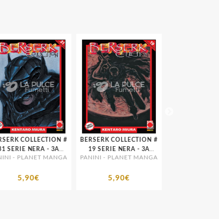
SERK COLLECTION #
BERSERK COLLECTION #
BERSERK COLLE
 SERIE NERA - 3A
19 SERIE NERA - 3A
1 SERIE NERA
NI - PLANET MANGA
PANINI - PLANET MANGA
PANINI - PLANE
RISTAMPA
RISTAMPA
RISTAMP
5,90€
5,90€
5,90€