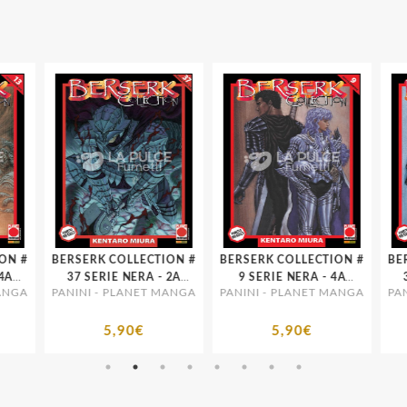
N #
BERSERK COLLECTION #
BERSERK COLLECTION #
BER
A
37 SERIE NERA - 2A
9 SERIE NERA - 4A
31
NGA
PANINI - PLANET MANGA
PANINI - PLANET MANGA
PANI
RISTAMPA
RISTAMPA
5,90€
5,90€