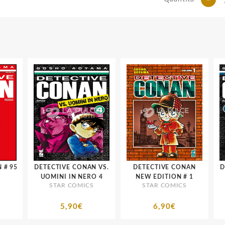
DETECTIVE CONAN # 95
DETECTIVE CONAN VS.
DETECTIVE CONAN
DET
UOMINI IN NERO 4
NEW EDITION # 1
U
STAR COMICS
STAR COMICS
5,90€
6,90€