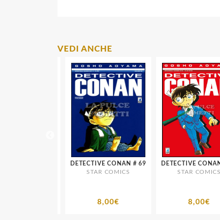
VEDI ANCHE
DETECTIVE CONAN # 66
DETECTIVE CONAN # 69
R COMICS
STAR COMICS
STAR COMICS
8,00€
8,00€
8,00€