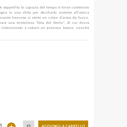
’è seppellita la capsula del tempo è forse contenuto
na in una sfida per decifrarlo insieme all’amica
orante francese si sente un colpo d’arma da fuoco,
pare una misteriosa “Dea del Vento”, di cui dovrà
d, intenzionato a rubare un prezioso tesoro, nonché
+
AGGIUNGI A CARRELLO