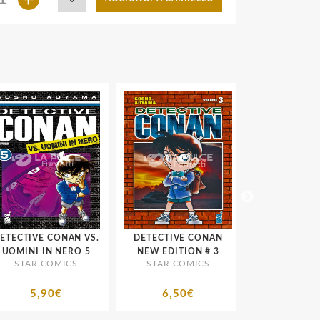
ECTIVE CONAN VS.
DETECTIVE CONAN
DETECTIVE 
OMINI IN NERO 5
NEW EDITION # 3
STAR COMICS
STAR COMICS
STAR COMI
5,90€
6,50€
6,50€