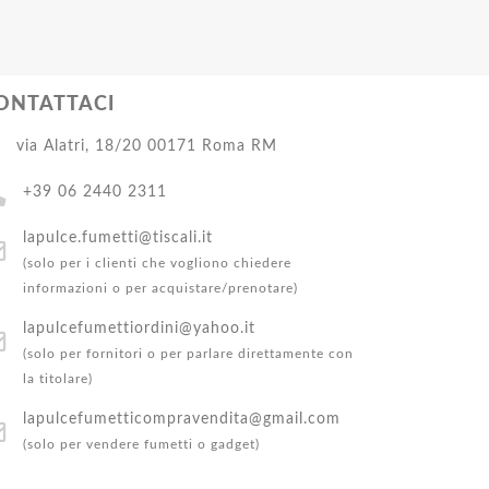
ONTATTACI
via Alatri, 18/20 00171 Roma RM
+39 06 2440 2311
lapulce.fumetti@tiscali.it
(solo per i clienti che vogliono chiedere
informazioni o per acquistare/prenotare)
lapulcefumettiordini@yahoo.it
(solo per fornitori o per parlare direttamente con
la titolare)
lapulcefumetticompravendita@gmail.com
(solo per vendere fumetti o gadget)