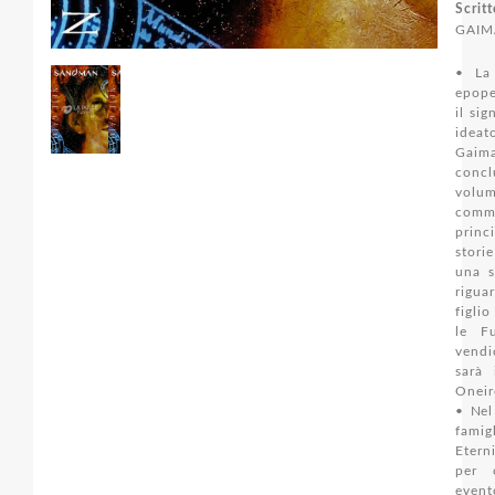
Scritt
GAIM
• La 
epope
il si
idea
Ga
concl
volu
comm
prin
stori
una s
rigu
figli
le Fu
vendi
sarà 
Oneir
• Nel
fami
Etern
per 
event