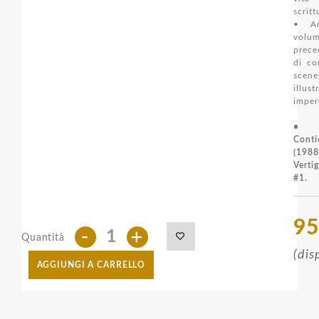
scritt
• An
volu
prece
di co
scen
illust
imperd
•
Conti
(198
Verti
#1.
95
-
+
Quantità
(dis
AGGIUNGI A CARRELLO