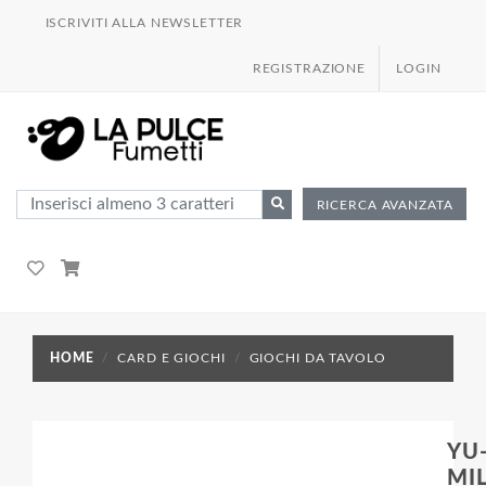
ISCRIVITI ALLA NEWSLETTER
REGISTRAZIONE
LOGIN
RICERCA AVANZATA
HOME
CARD E GIOCHI
GIOCHI DA TAVOLO
YU
MI