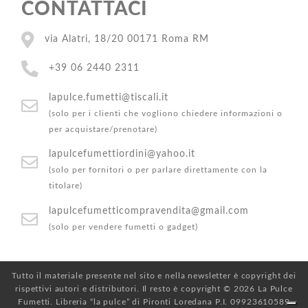
CONTATTACI
via Alatri, 18/20 00171 Roma RM
+39 06 2440 2311
lapulce.fumetti@tiscali.it
(solo per i clienti che vogliono chiedere informazioni o
per acquistare/prenotare)
lapulcefumettiordini@yahoo.it
(solo per fornitori o per parlare direttamente con la
titolare)
lapulcefumetticompravendita@gmail.com
(solo per vendere fumetti o gadget)
Tutto il materiale presente nel sito e nella newsletter è copyright dei
rispettivi autori e distributori. Il resto è copyright © 2026 La Pulce
Fumetti. Libreria “la pulce” di Pironti Loredana P.I. 09923610589