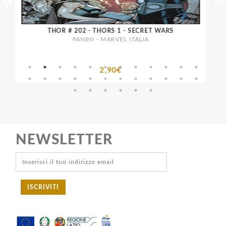
TA
THOR # 202 - THORS 1 - SECRET WARS
PANINI - MARVEL ITALIA
2,90€
NEWSLETTER
ISCRIVITI