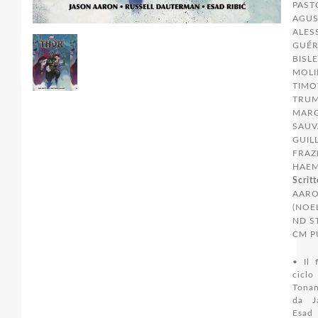
PAST
AGUS
ALESS
GUÉR
BISL
MOLI
TIMO
TRUM
MARG
SAUV
GUIL
FRAZ
HAEM
Scritt
AARO
(NOE
ND S
CM P
• Il 
ciclo
Tona
da J
Esad