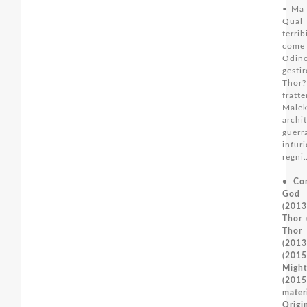
• Ma 
Qual
terrib
com
Odino
gestir
Th
fratt
Malek
arch
gue
infuri
regni
• Con
God 
(201
Thor 
Tho
(201
(20
Mig
(201
mat
Ori