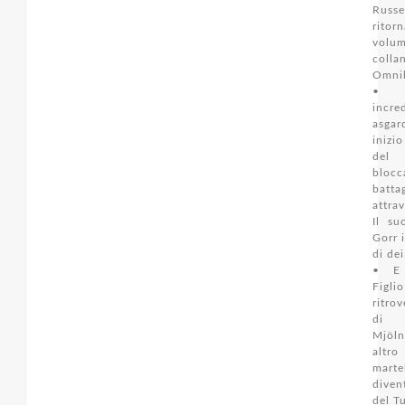
Russe
ritor
vol
coll
Omni
• 
incre
asga
inizi
de
bloc
batt
attrav
Il su
Gorr 
di dei
• E 
Figli
ritro
di 
Mjöl
altro
mar
diven
del T