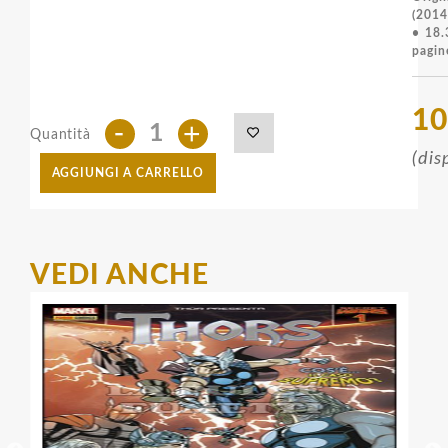
(2014
• 18.
pagin
10
-
+
Quantità
(dis
AGGIUNGI A CARRELLO
VEDI ANCHE