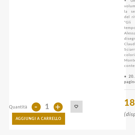
• Un
volum
la s
del r
“Gli
tempo
Aless
dis
Claud
Sciar
colo
Mon
conte
• 20.
pagin
18
-
+
Quantità
(dis
AGGIUNGI A CARRELLO