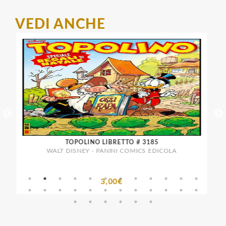
VEDI ANCHE
TOPOLINO LIBRETTO # 3185
TUTTO
WALT DISNEY - PANINI COMICS EDICOLA
3,00€