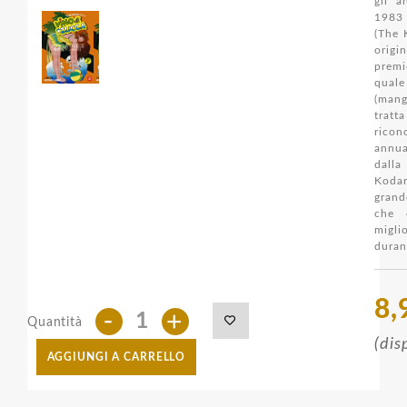
gli a
1983
(The 
origi
pre
quale
(mang
tra
ricon
annua
dall
Koda
grande
che c
migl
duran
8,
-
+
Quantità
(dis
AGGIUNGI A CARRELLO