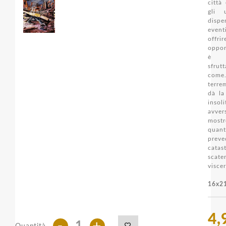
città
gli 
dispe
even
offr
oppor
è p
sfrut
co
terre
dà la
insoli
avve
most
quan
pre
catast
scat
viscer
16x21
4,
-
+