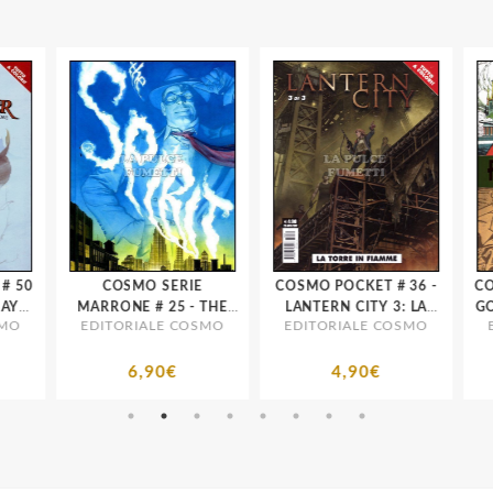
0
COSMO SERIE
COSMO POCKET # 36 -
COS
Y
MARRONE # 25 - THE
LANTERN CITY 3: LA
GOR
O
EDITORIALE COSMO
EDITORIALE COSMO
ED
IE
SPIRIT 1: CHI HA
TORRE IN FIAMME
BE
UCCISO SPIRIT? -
VARIANT
6,90€
4,90€