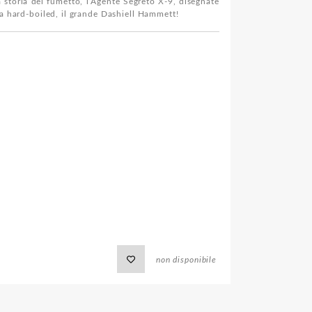
 storia del fumetto, l’Agente Segreto X-9, disegnate
va hard-boiled, il grande Dashiell Hammett!
non disponibile