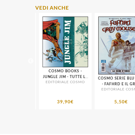
VEDI ANCHE
COSMO BOOKS -
JUNGLE JIM - TUTTE LE
CCO COSMO #
COSMO SERIE BLU # 5
EDITORIALE COSMO
TAVOLE DOMENICALI:
 STERMINATORI:
- FAFHRD E IL GRA
MORTE NELLA GIUNGLA
RIALE COSMO
EDITORIALE COSM
OCAUSTO
MOUSER - LE STOR
- 1934/1944
CLASSICHE: LA NU
D'ODIO
6,90€
39,90€
5,50€