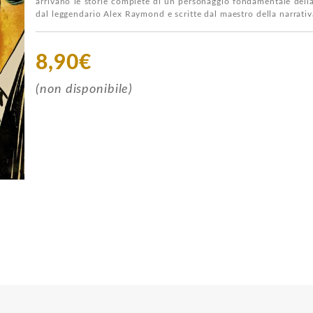
arrivano le storie complete di un personaggio fondamentale della
dal leggendario Alex Raymond e scritte dal maestro della narrati
8,90€
(non disponibile)