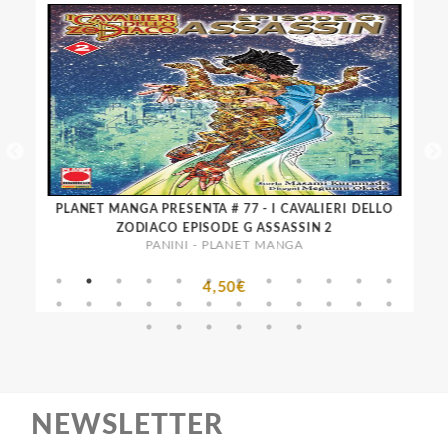
PLANET MANGA PRESENTA # 77 - I CAVALIERI DELLO
P
ZODIACO EPISODE G ASSASSIN 2
PANINI - PLANET MANGA
4,50€
NEWSLETTER