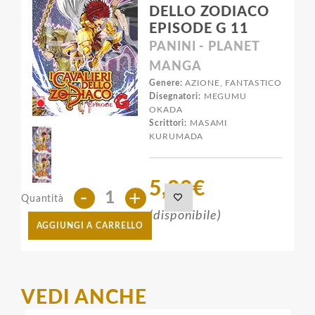
DELLO ZODIACO
EPISODE G 11
PANINI - PLANET
MANGA
Genere:
AZIONE, FANTASTICO
Disegnatori:
MEGUMU
OKADA
Scrittori:
MASAMI
KURUMADA
5,00€
-
+
Quantità
(disponibile)
AGGIUNGI A CARRELLO
VEDI ANCHE