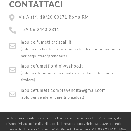
CONTATTACI
via Alatri, 18/20 00171 Roma RM
+39 06 2440 2311
lapulce.fumetti@tiscali.it
(solo per i clienti che vogliono chiedere informazioni o
per acquistare/prenotare)
lapulcefumettiordini@yahoo.it
(solo per fornitori o per parlare direttamente con la
titolare)
lapulcefumetticompravendita@gmail.com
(solo per vendere fumetti o gadget)
Tutto il materiale presente nel sito e nella newsletter è copyright dei
rispettivi autori e distributori. Il resto è copyright © 2026 La Pulce
Fumetti. Libreria “la pulce” di Pironti Loredana P.I. 09923610589