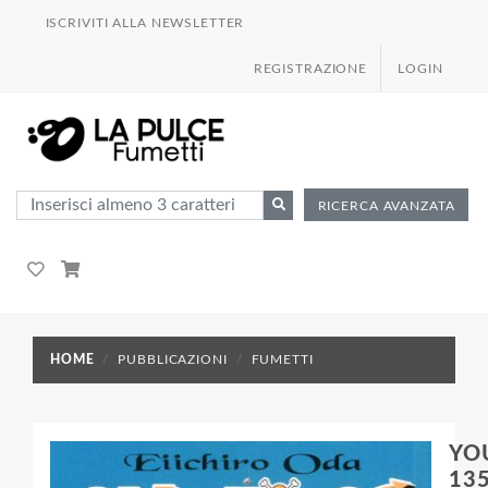
ISCRIVITI ALLA NEWSLETTER
REGISTRAZIONE
LOGIN
RICERCA AVANZATA
HOME
PUBBLICAZIONI
FUMETTI
YO
135