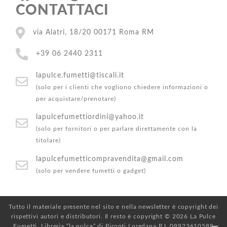
CONTATTACI
via Alatri, 18/20 00171 Roma RM
+39 06 2440 2311
lapulce.fumetti@tiscali.it
(solo per i clienti che vogliono chiedere informazioni o
per acquistare/prenotare)
lapulcefumettiordini@yahoo.it
(solo per fornitori o per parlare direttamente con la
titolare)
lapulcefumetticompravendita@gmail.com
(solo per vendere fumetti o gadget)
Tutto il materiale presente nel sito e nella newsletter è copyright dei
rispettivi autori e distributori. Il resto è copyright © 2026 La Pulce
Fumetti. Libreria “la pulce” di Pironti Loredana P.I. 09923610589