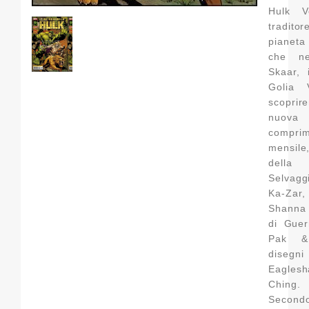
Hulk V
tradito
pianeta
che n
Skaar, i
Golia 
scopri
nuov
compri
mensile
dell
Selvagg
Ka-Za
Shanna 
di Guer
Pak & 
dise
Eagl
Ching.
Secondo