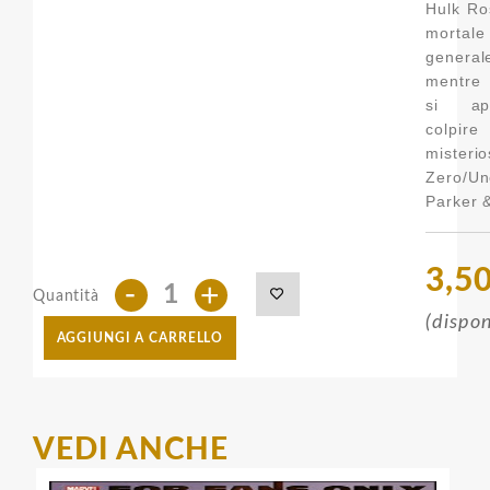
Hulk Ro
mortale
general
mentre 
si ap
colpire
misterio
Zero
Parker 
3,5
-
+
Quantità
(dispon
AGGIUNGI A CARRELLO
VEDI ANCHE