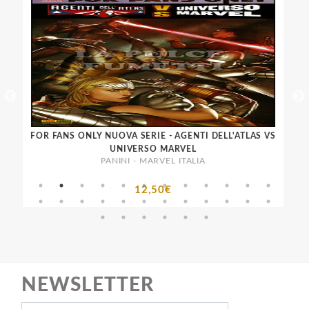
SERIE - AGENTI DELL'ATLAS 1
FOR FANS ONLY NUOVA SERIE - AGENTI DELL'ATLAS VS
DEV
UNIVERSO MARVEL
PANINI - MARVEL ITALIA
12,50€
NEWSLETTER