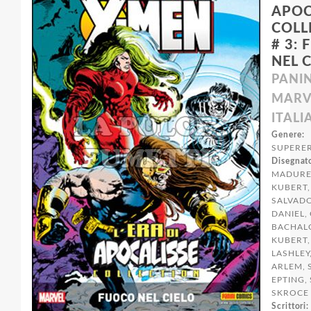
APOC
COLL
# 3:
NEL 
PANIN
MARV
ITALI
Genere:
SUPERER
Disegnato
MADURE
KUBERT, 
SALVADO
DANIEL,
BACHAL
KUBERT,
LASHLEY
ARLEM, 
EPTING,
SKROCE
Scrittori: