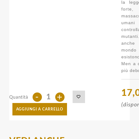
la leg
forte,
massac
uma
contro
mutan
anche 
mondo 
esiston
Men a d
più debo
17,
-
+
Quantità
(dispon
AGGIUNGI A CARRELLO