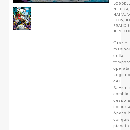
LOBDELL
NICIEZA
HAMA, 
ELLIS, J
FRANCI
JEPH LO
Graz
manipol
dell
tempora
oper
Legione
del P
Xavier,
cambi
despot
immorta
Apoca
conqui
pianeta