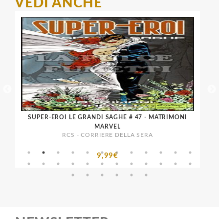
VEDI ANCHE
SUPER-EROI LE GRANDI SAGHE # 47 - MATRIMONI
MA
MARVEL
RCS - CORRIERE DELLA SERA
9,99€