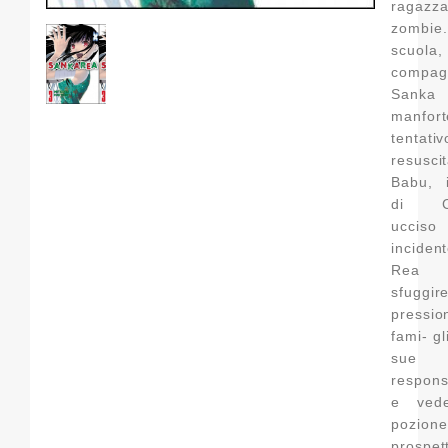
ragazz
zomb
scuola,
compag
Sanka 
manfor
tentat
resusci
Babu, i
di Ch
ucciso
incide
Rea 
sfuggi
pressio
fami- gl
sue
responsa
e vede
pozione
prospet