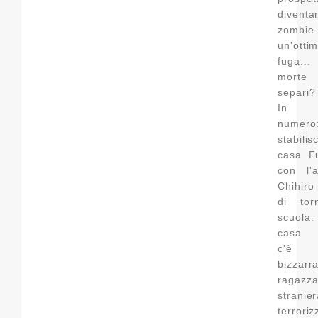
divent
zombie
un’ottim
fuga...
morte 
separi?
In q
numero:
stabil
casa F
con l'a
Chihiro
di tor
scuola
casa 
c'è
bizzarr
ragazz
stranie
terror