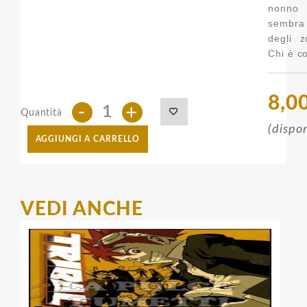
nonno
sembra
degli z
Chi è c
8,0
-
+
Quantità
(dispon
AGGIUNGI A CARRELLO
VEDI ANCHE