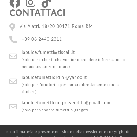
CONTATTACI
via Alatri, 18/20 00171 Roma RM
+39 06 2440 2311
lapulce.fumetti@tiscali.it
(solo per i clienti che vogliono chiedere informazioni o
per acquistare/prenotare)
lapulcefumettiordini@yahoo.it
(solo per fornitori o per parlare direttamente con la
titolare)
lapulcefumetticompravendita@gmail.com
(solo per vendere fumetti o gadget)
Tutto il materiale presente nel sito e nella newsletter è copyright dei