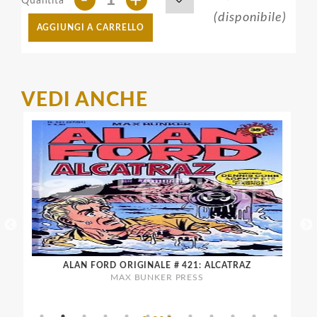
Quantità
(disponibile)
AGGIUNGI A CARRELLO
VEDI ANCHE
ALAN FORD ORIGINALE # 421: ALCATRAZ
ALAN F
MAX BUNKER PRESS
O