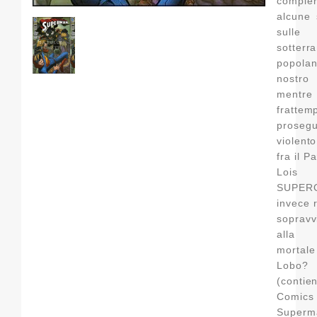
compie
alcune 
sulle 
sotterr
popol
nostro 
ment
frattem
prose
violent
fra il P
Lois
SUPER
invece r
sopravv
alla b
mortal
Lobo?
(contie
Comi
Super