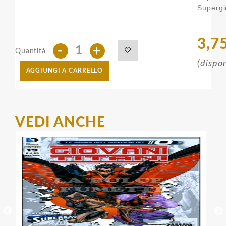
Supergir
3,7
-
+
Quantità
(dispon
AGGIUNGI A CARRELLO
VEDI ANCHE