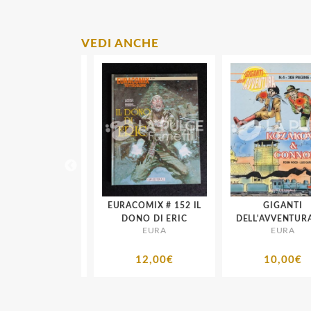
VEDI ANCHE
ZIO PAPERONE # 76
EURACOMIX # 152 IL
GIGANTI
LT DISNEY
DONO DI ERIC
DELL'AVVENTURA # 
EURA
EURA
KOZAKOVICH E
CONNORS 1
8,00€
12,00€
10,00€