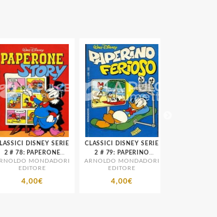
SSICI DISNEY SERIE
CLASSICI DISNEY SERIE
CLASSICI DISNE
8: PAPERONE
2 # 79: PAPERINO
2 # 84: ETA BETA
OLDO MONDADORI
ARNOLDO MONDADORI
ARNOLDO MON
STORY
FERIOSO
L'EXTRATEMP
EDITORE
EDITORE
EDITORE
4,00€
4,00€
4,00€