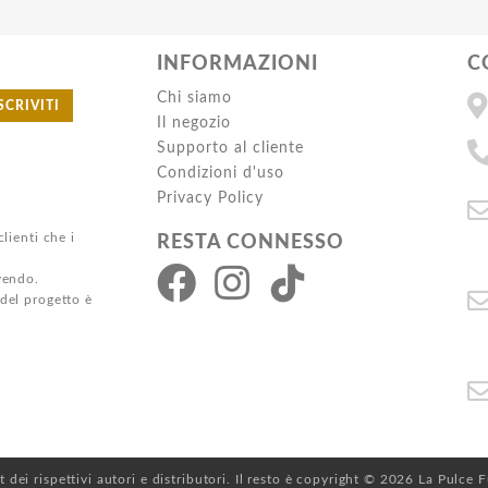
INFORMAZIONI
C
Chi siamo
SCRIVITI
Il negozio
Supporto al cliente
Condizioni d'uso
Privacy Policy
clienti che i
RESTA CONNESSO
ivendo.
 del progetto è
ht dei rispettivi autori e distributori. Il resto è copyright © 2026 La Pulce