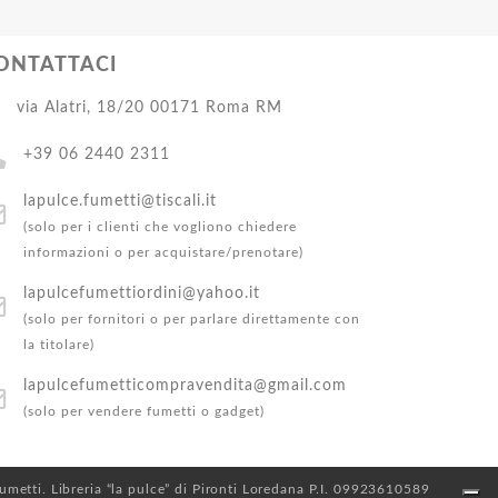
ONTATTACI
via Alatri, 18/20 00171 Roma RM
+39 06 2440 2311
lapulce.fumetti@tiscali.it
(solo per i clienti che vogliono chiedere
informazioni o per acquistare/prenotare)
lapulcefumettiordini@yahoo.it
(solo per fornitori o per parlare direttamente con
la titolare)
lapulcefumetticompravendita@gmail.com
(solo per vendere fumetti o gadget)
 Fumetti. Libreria “la pulce” di Pironti Loredana P.I. 09923610589