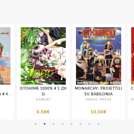
OTOHIME 1000% # 1 (DI
MONARCHY: PROIETTILI
CLA
4
5)
SU BABILONIA
2 # 7
KABUKI
MAGIC PRESS
ARN
4,08€
10,00€