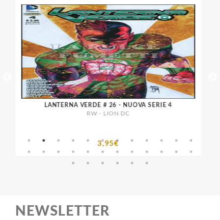
LANTERNA VERDE # 26 - NUOVA SERIE 4
B
RW - LION DC
3,95€
NEWSLETTER