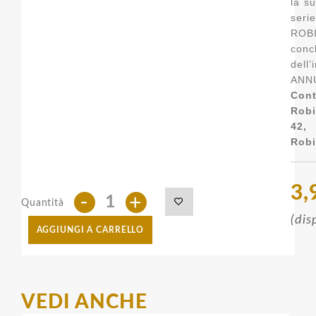
la s
ser
RO
conc
dell’
ANN
Con
Rob
42,
Robi
3,
-
+
Quantità
(dis
AGGIUNGI A CARRELLO
VEDI ANCHE