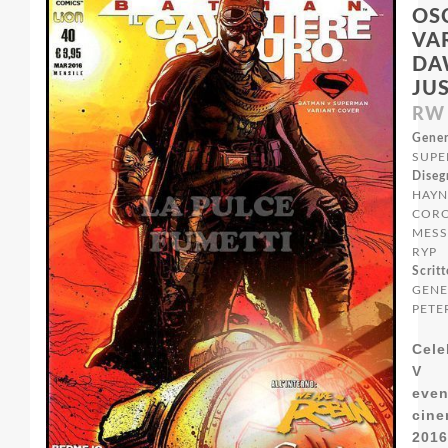
OSC
VA
DA
JU
RW 
Gener
SUPE
Diseg
HAYN
CORO
MESS
RYP
Scritt
GENE
PETE
Cel
V 
even
cine
2016