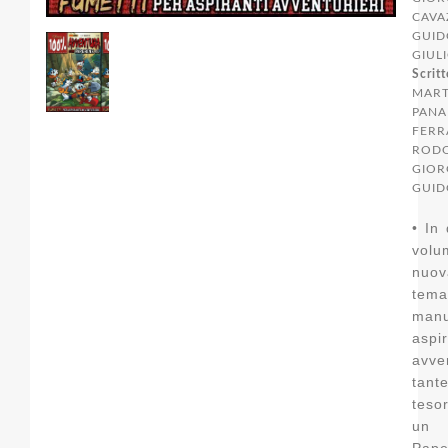
CAVA
GUID
GIUL
Scritt
MART
PANA
FERR
RODO
GIOR
GUID
• In
vol
nuo
tem
man
aspir
avve
tan
tesor
un 
Pape