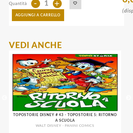
-
+
Quantità
(dis
AGGIUNGI A CARRELLO
VEDI ANCHE
TOPOSTORIE DISNEY # 43 - TOPOSTORIE 5: RITORNO
I M
A SCUOLA
WALT DISNEY - PANINI COMICS