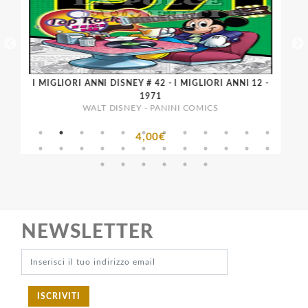
I MIGLIORI ANNI DISNEY # 42 - I MIGLIORI ANNI 12 -
I M
1971
WALT DISNEY - PANINI COMICS
4,00€
NEWSLETTER
ISCRIVITI