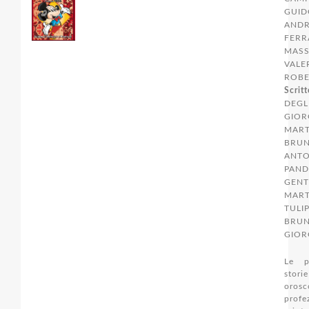
GUID
AND
FERR
MASS
VALE
ROBE
Scritt
DEGL
GIOR
MART
BRUN
ANTO
PAND
GENT
MART
TULI
BRUN
GIOR
Le pi
sto
orosc
profez