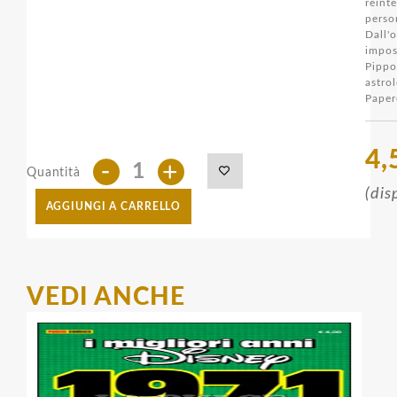
reint
perso
Dall'
impo
Pipp
astro
Paper
4,
-
+
Quantità
(dis
AGGIUNGI A CARRELLO
VEDI ANCHE