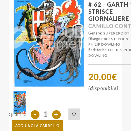
# 62 - GARTH 
STRISCE
GIORNALIERE
CAMILLO CONT
Genere:
SUPEREROIST
Disegnatori:
STEPHEN
PHILIP DOWLING
Scrittori:
STEPHEN PHIL
DOWLING
20,00€
(disponibile)
-
+
Quantità
AGGIUNGI A CARRELLO