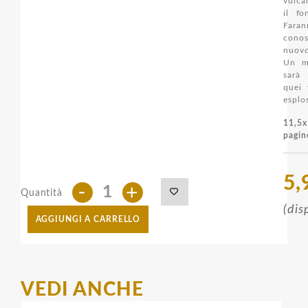
vulca
il fo
Fara
cono
nuovo
Un m
sarà
quei 
esplos
11,5
pagin
5,
-
+
Quantità
(dis
AGGIUNGI A CARRELLO
VEDI ANCHE