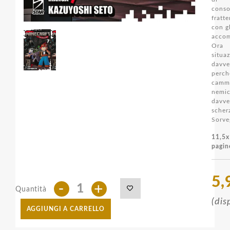
cons
fratt
con g
acco
Ora
situ
davve
perc
camm
nemic
davv
sch
Sorve
11,5
pagin
5,
-
+
Quantità
(dis
AGGIUNGI A CARRELLO