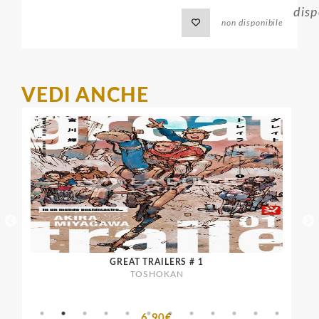
disp
non disponibile
VEDI ANCHE
GREAT TRAILERS # 1
TOSHOKAN
6,90€