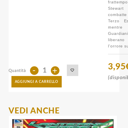
frattemp
Stewart
combat
Terzo Es
ment
Guardian
liberano
l'orrore s
3,95
-
+
Quantità
(disponi
AGGIUNGI A CARRELLO
VEDI ANCHE