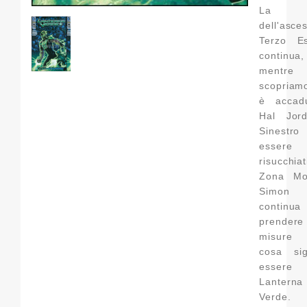
La s
dell'asce
Terzo Es
continua,
mentre
scopriam
è accad
Hal Jor
Sinestr
essere 
risucchiat
Zona Mo
Simon
contin
prende
misure
cosa sign
essere
Lanterna
Verde.