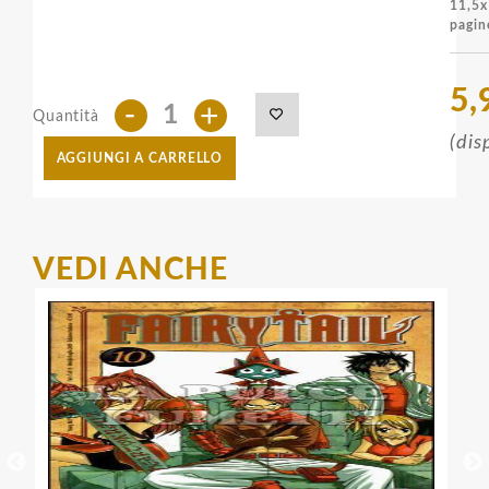
11,
pagin
5,
-
+
Quantità
(dis
AGGIUNGI A CARRELLO
VEDI ANCHE