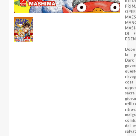
RIED
PRI
OP
MAE
MA
MASH
DI F
EDEN
Dopo 
la p
Dar
gover
ques
risve
cosa
oppor
sacr
giova
utili
ritr
ma
comba
del m
salv