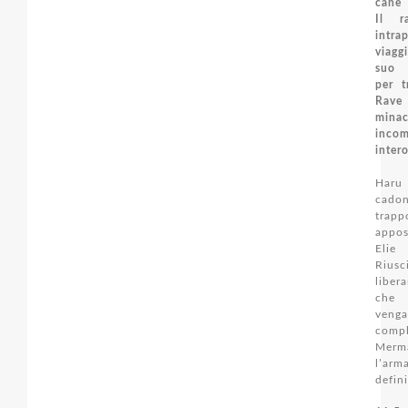
cane 
Il r
intr
viagg
suo 
per t
Rave
min
inco
intero
Haru
cad
trapp
appos
Elie 
Riu
liber
che 
veng
com
Merm
l’a
defin