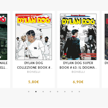
ALE
DYLAN DOG
DYLAN DOG SUPER
DYL
COLLEZIONE BOOK #
BOOK # 63: IL DOGMA -
BONELLI
BONELLI
212: NECROPOLIS
LA STATUA DI CARNE
5,80€
6,90€