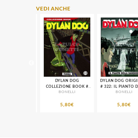
VEDI ANCHE
OG ORIGINALE
DYLAN DOG
DYLAN DOG ORIGIN
COLLEZIONE BOOK #
# 322: IL PIANTO DELLA
ONELLI
BONELLI
BONELLI
GIONIERE
185: PHOBIA
BANSHEE
5,80€
5,80€
5,80€