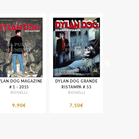
AN DOG MAGAZINE
DYLAN DOG GRANDE
DYLAN DOG G
# 1 - 2015
RISTAMPA # 53
BONELLI
BONELLI
BONELLI
9,90€
7,50€
7,50€