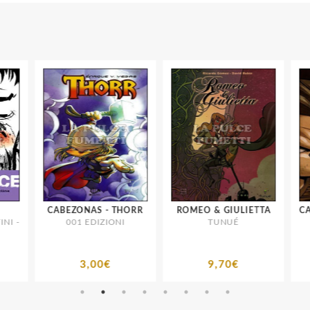
CABEZONAS - THORR
ROMEO & GIULIETTA
CAB
I -
001 EDIZIONI
TUNUÉ
3,00€
9,70€