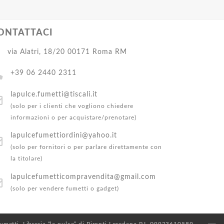
ONTATTACI
via Alatri, 18/20 00171 Roma RM
+39 06 2440 2311
lapulce.fumetti@tiscali.it
(solo per i clienti che vogliono chiedere
informazioni o per acquistare/prenotare)
lapulcefumettiordini@yahoo.it
(solo per fornitori o per parlare direttamente con
la titolare)
lapulcefumetticompravendita@gmail.com
(solo per vendere fumetti o gadget)
 Fumetti. Libreria “la pulce” di Pironti Loredana P.I. 09923610589