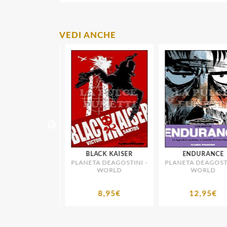
VEDI ANCHE
 DI DARWIN #
BLACK KAISER
ENDURANCE
PLANETA DEAGOSTINI -
PLANETA DEAGOSTIN
OUTH - RIO DE
WORLD
WORLD
 DEAGOSTINI -
ANEIRO
WORLD
9,95€
8,95€
12,95€