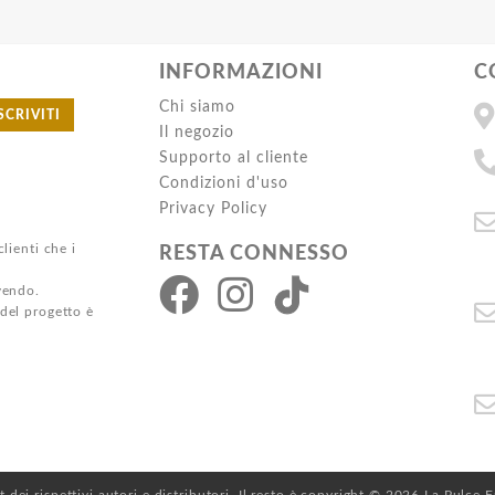
INFORMAZIONI
C
Chi siamo
SCRIVITI
Il negozio
Supporto al cliente
Condizioni d'uso
Privacy Policy
clienti che i
RESTA CONNESSO
ivendo.
 del progetto è
ht dei rispettivi autori e distributori. Il resto è copyright © 2026 La Pulce